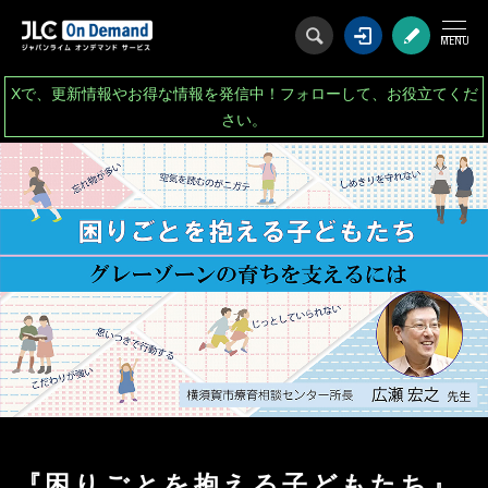
ログイン
会
Xで、更新情報やお得な情報を発信中！フォローして、お役立てくだ
さい。
『困りごとを抱える子どもたち』