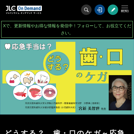
ログイン
会
Xで、更新情報やお得な情報を発信中！フォローして、お役立てくだ
さい。
どうする？ 歯・口のケガ～応急