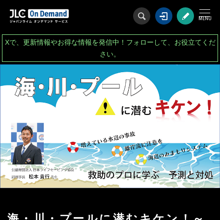
ログイン
会
Xで、更新情報やお得な情報を発信中！フォローして、お役立てくだ
さい。
海・川・プールに潜むキケン！～