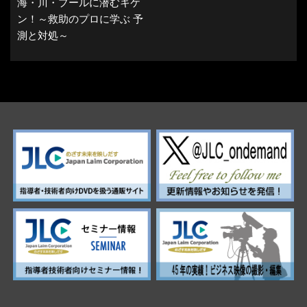
海・川・プールに潜むキケ
ン！～救助のプロに学ぶ 予
測と対処～