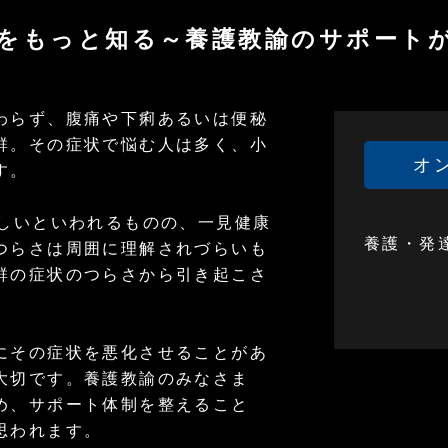
群をもっと知る～養護教諭のサポート
わらず、腹痛や下痢あるいは便秘
群。その症状で悩む人は多く、小
オ
す。
著しいといわれるものの、一見健康
養護・発
つらさは周囲に理解されづらいも
群の症状のつらさから引き起こさ
にその症状を悪化させることがあ
大切です。養護教諭のみなさま
め、サポート体制を整えること
思われます。