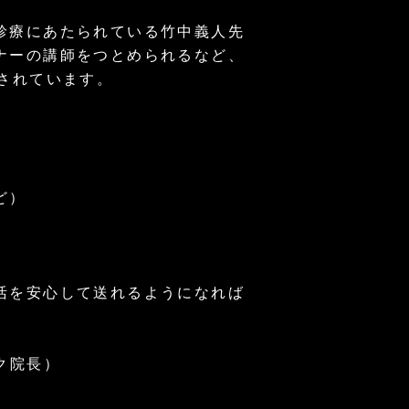
診療にあたられている竹中義人先
ナーの講師をつとめられるなど、
されています。
。
ど）
活を安心して送れるようになれば
ク院長）