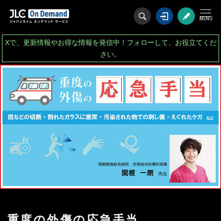
ログイン
会
Xで、更新情報やお得な情報を発信中！フォローして、お役立てくだ
さい。
重度の外傷の応急手当