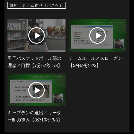
戦術・チーム作り（バスケ）
男子バスケットボール部の
チームルール／スローガン
理念／目標【7分52秒 1/3】
【9分59秒 2/3】
キャプテンの選出／リーダ
ー制の導入【8分10秒 3/3】