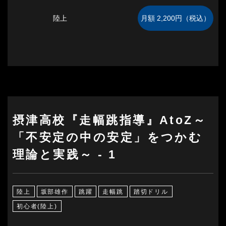
陸上
摂津高校『走幅跳指導』AtoZ～
「不安定の中の安定」をつかむ
理論と実践～ - 1
陸上
坂部雄作
跳躍
走幅跳
踏切ドリル
初心者(陸上)