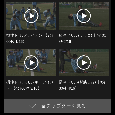
摂津ドリル(ライオン)【7分
摂津ドリル(ラッコ)【7分00
00秒 1/16】
秒 2/16】
摂津ドリル(モンキーツイス
摂津ドリル(臀筋歩行)【8分
ト)【4分00秒 3/16】
30秒 4/16】
全チャプターを見る