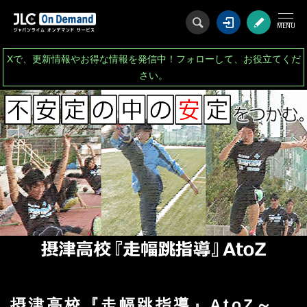
ログイン
会
Xで、更新情報やお得な情報を発信中！フォローして、お役立てくだ
さい。
摂津高校『走幅跳指導』AtoZ～