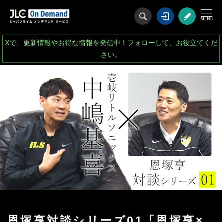
ログイン
会
Xで、更新情報やお得な情報を発信中！フォローして、お役立てくだ
さい。
恩塚亨対談シリーズ01「恩塚亨×