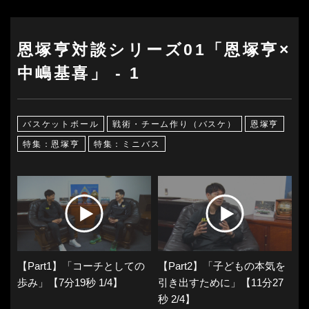
恩塚亨対談シリーズ01「恩塚亨×
中嶋基喜」 - 1
バスケットボール
戦術・チーム作り（バスケ）
恩塚亨
特集：恩塚亨
特集：ミニバス
【Part1】「コーチとしての
【Part2】「子どもの本気を
歩み」【7分19秒 1/4】
引き出すために」【11分27
秒 2/4】