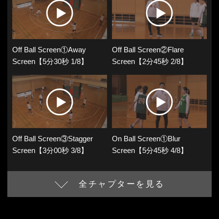
Off Ball Screen①Away
Off Ball Screen②Flare
Screen【5分30秒 1/8】
Screen【2分45秒 2/8】
Off Ball Screen③Stagger
On Ball Screen①Blur
Screen【3分00秒 3/8】
Screen【5分45秒 4/8】
全チャプターを見る