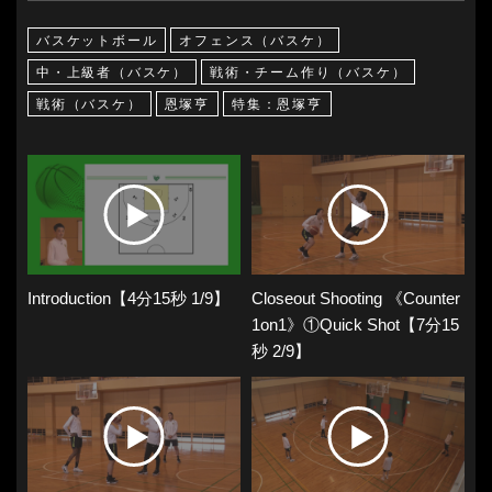
バスケットボール
オフェンス（バスケ）
中・上級者（バスケ）
戦術・チーム作り（バスケ）
戦術（バスケ）
恩塚亨
特集：恩塚亨
Introduction【4分15秒 1/9】
Closeout Shooting 《Counter
1on1》①Quick Shot【7分15
秒 2/9】