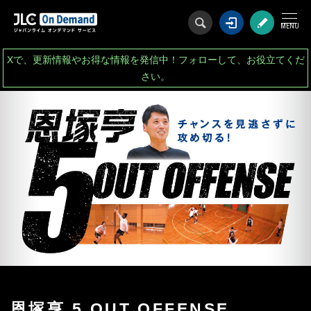
ログイン
会
Xで、更新情報やお得な情報を発信中！フォローして、お役立てくだ
さい。
恩塚亨 5 OUT OFFENSE