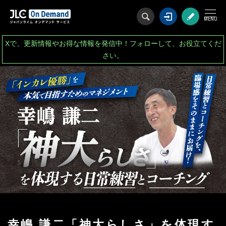
ログイン
会
Xで、更新情報やお得な情報を発信中！フォローして、お役立てくだ
さい。
幸嶋 謙二「神大らしさ」を体現す