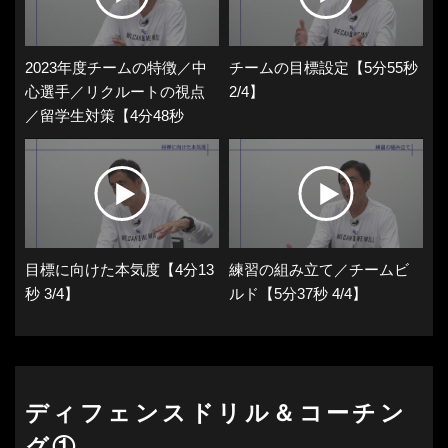
2023年度チームの特徴／中
チームの目標設定【5分55秒
心選手／リクルートの視点
2/4】
／留学生対策【4分48秒
1/4】
目標に向けた本気度【4分13
練習の組み立て／チームビ
秒 3/4】
ルド【5分37秒 4/4】
ディフェンスドリル＆コーチン
グ①