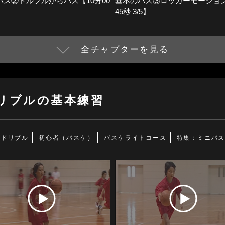
パス②ドルブルからパス【10分00
基本のパス③ロッカーモーション
】
45秒 3/5】
全チャプターを見る
リブルの基本練習
ドリブル
初心者（バスケ）
バスケライトコース
特集：ミニバ