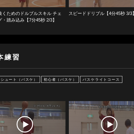
抜くためのドルブルスキル チェ
スピードドリブル【4分45秒 3/3
・踏み込み【7分45秒 2/3】
本練習
シュート（バスケ）
初心者（バスケ）
バスケライトコース