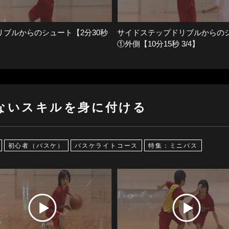
リブルからのシュート【2分30秒
サイドステップドリブルからの
①外側【10分15秒 3/4】
ないスキルを身に付ける
初心者（バスケ）
バスケライトコース
特集：ミニバス