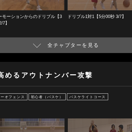
ーモーションからのドリブル【3
ドリブル1対1【5分00秒 3/7】
2/7】
全チャプターを見る
高めるアウトナンバー攻撃
リーオフェンス
初心者（バスケ）
バスケライトコース