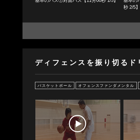
基本のバス①対面パス【11分00秒 1/5】
基本の
秒 2/5
ディフェンスを振り切るド
バスケットボール
オフェンスファンダメンタル