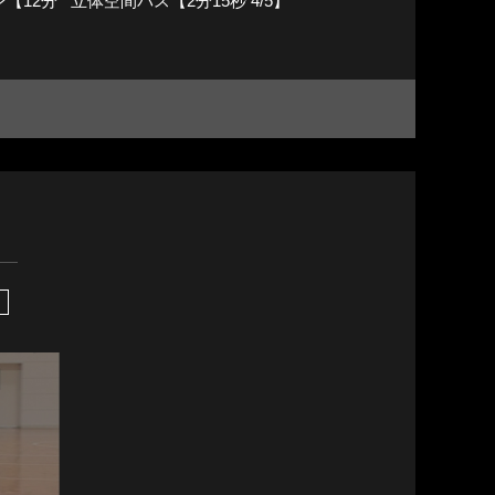
【12分
立体空間パス【2分15秒 4/5】
ス