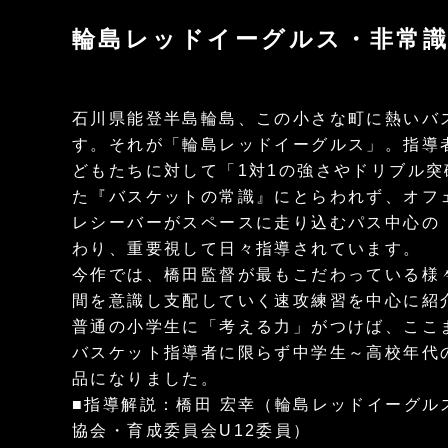
輪島レッドイーグルス・非常
石川県能登半島輪島、この小さな町に熱いバ
す。それが「輪島レッドイーグルス」。指導
どもたちに対して「1対1の強さやドリブル突
た『バスケットの常識』にとらわれず、オフ
レシーバーがスペースに走り込むパス中心の
わり、重要視して日々指導されています。
今作では、橋田監督が最もこだわっている様
間を意識し支配していく速攻練習を中心に紹
普通の小学生に「考える力」がつけば、ここ
バスケット指導者に限らず中学生～高校年代
品になりました。
■指導解説：橋田 宏幸（輪島レッドイーグル
協会・育成委員会U12委員）